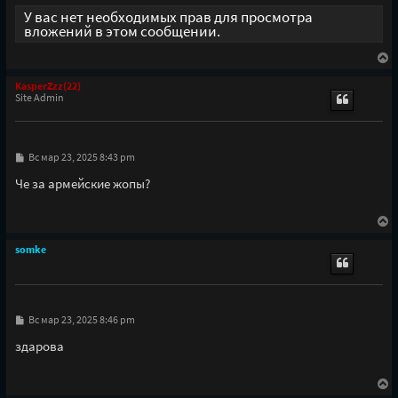
У вас нет необходимых прав для просмотра
вложений в этом сообщении.
В
е
р
KasperZzz(22)
н
Site Admin
у
т
ь
с
С
Вс мар 23, 2025 8:43 pm
я
о
к
о
Че за армейские жопы?
н
б
щ
а
е
ч
В
н
а
е
и
л
р
е
somke
у
н
у
т
ь
с
С
Вс мар 23, 2025 8:46 pm
я
о
к
о
здарова
н
б
щ
а
е
ч
В
н
а
е