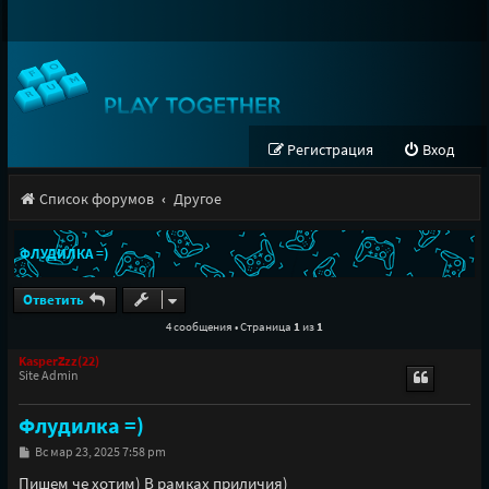
Регистрация
Вход
Список форумов
Другое
ФЛУДИЛКА =)
Ответить
4 сообщения • Страница
1
из
1
KasperZzz(22)
Site Admin
Флудилка =)
С
Вс мар 23, 2025 7:58 pm
о
о
Пишем че хотим) В рамках приличия)