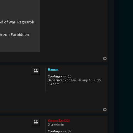
а
ч
а
л
у
od of War: Ragnarök
orizon Forbidden
В
е
р
Hamar
н
у
Сообщения:
15
Зарегистрирован:
Чт апр 10, 2025
т
3:42 am
ь
с
я
к
н
а
В
ч
е
а
р
л
KasperZzz(22)
н
Site Admin
у
у
Сообщения:
37
т