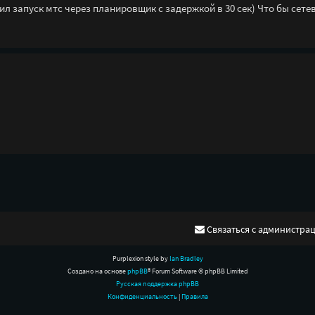
ил запуск мтс через планировщик с задержкой в 30 сек) Что бы сете
Связаться с администра
Purplexion style by
Ian Bradley
Создано на основе
phpBB
® Forum Software © phpBB Limited
Русская поддержка phpBB
Конфиденциальность
|
Правила