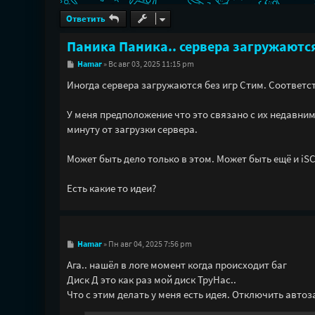
Ответить
Паника Паника.. сервера загружаются
С
Hamar
»
Вс авг 03, 2025 11:15 pm
о
о
Иногда сервера загружаются без игр Стим. Соответст
б
щ
е
У меня предположение что это связано с их недавни
н
минуту от загрузки сервера.
и
е
Может быть дело только в этом. Может быть ещё и iS
Есть какие то идеи?
С
Hamar
»
Пн авг 04, 2025 7:56 pm
о
о
Ага.. нашёл в логе момент когда происходит баг
б
Диск Д это как раз мой диск ТруНас..
щ
е
Что с этим делать у меня есть идея. Отключить авто
н
и