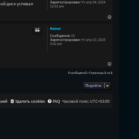
Зарегистрирован:
Чт апр 04, 2024
вой диск успевал
ь
12:01 am
с
я
В
к
е
н
р
а
Hamar
н
ч
у
Сообщения:
15
а
Зарегистрирован:
Чт апр 10, 2025
т
л
3:42 am
ь
у
с
я
к
н
В
а
е
ч
5 сообщений • Страница
1
из
1
р
а
н
л
у
Перейти
у
т
ь
с
цией
Удалить cookies
FAQ
Часовой пояс:
UTC+03:00
я
к
н
а
ч
а
л
у