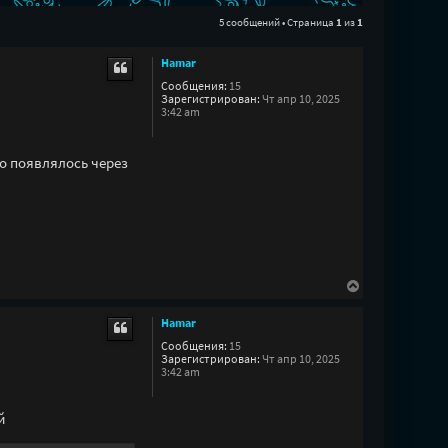
5 сообщений • Страница
1
из
1
Hamar
Сообщения:
15
Зарегистрирован:
Чт апр 10, 2025
3:42 am
о появлялось через
В
е
р
Hamar
н
у
Сообщения:
15
Зарегистрирован:
Чт апр 10, 2025
т
3:42 am
ь
с
я
й
к
н