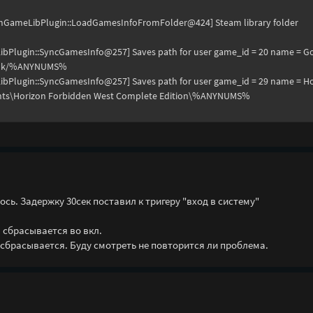
eamGameLibPlugin::LoadGamesInfoFromFolder@424] Steam library folder
LibPlugin::SyncGamesInfo@257] Saves path for user game_id = 20 name = G
arök/%ANYNUMS%
LibPlugin::SyncGamesInfo@257] Saves path for user game_id = 29 name = H
nts\Horizon Forbidden West Complete Edition\%ANYNUMS%
ь. Задержку 30сек поставил к тригеру "вход в систему"
 сбрасывается во вкл.
 сбрасывается. Буду смотреть не повторится ли проблема.