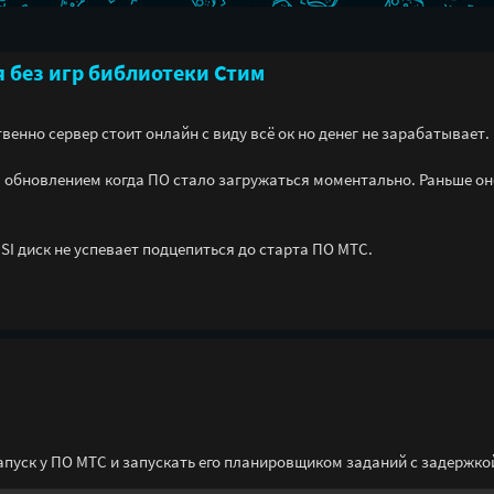
 без игр библиотеки Стим
венно сервер стоит онлайн с виду всё ок но денег не зарабатывает.
м обновлением когда ПО стало загружаться моментально. Раньше он
CSI диск не успевает подцепиться до старта ПО МТС.
запуск у ПО МТС и запускать его планировщиком заданий с задержко