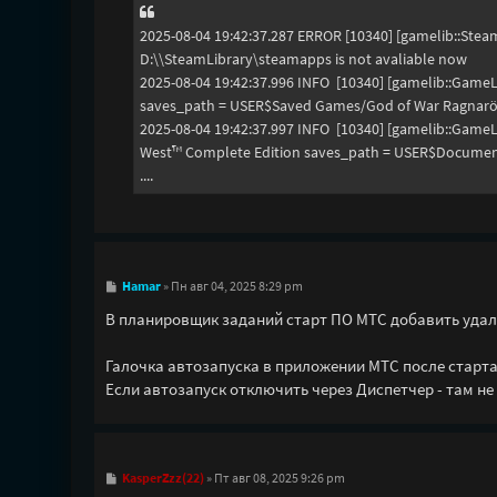
е
2025-08-04 19:42:37.287 ERROR [10340] [gamelib::St
D:\\SteamLibrary\steamapps is not avaliable now
2025-08-04 19:42:37.996 INFO [10340] [gamelib::Game
saves_path = USER$Saved Games/God of War Ragn
2025-08-04 19:42:37.997 INFO [10340] [gamelib::Game
West™ Complete Edition saves_path = USER$Docume
....
С
Hamar
»
Пн авг 04, 2025 8:29 pm
о
о
В планировщик заданий старт ПО МТС добавить удалос
б
щ
е
Галочка автозапуска в приложении МТС после старта
н
Если автозапуск отключить через Диспетчер - там не
и
е
С
KasperZzz(22)
»
Пт авг 08, 2025 9:26 pm
о