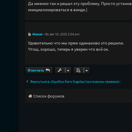
о
Да именно так и решал эту проблему. Просто установ
б
инициализироваться в винде.)
щ
е
н
и
е
С
Hamar
»
Вс авг 10, 2025 2:54 pm
о
о
Удивительно что мы прям одинаково это решили.
б
Чтош, хорошо, теперь я уверен что всё ок.
щ
е
н
и
е
Ответить
Вернуться в «Ошибки баги fogplay(программы-сервера)»
Список форумов