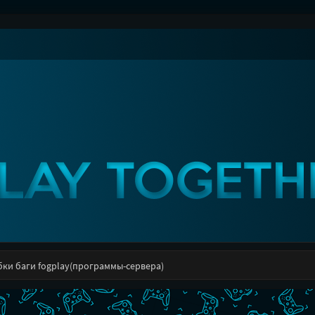
ки баги fogplay(программы-сервера)