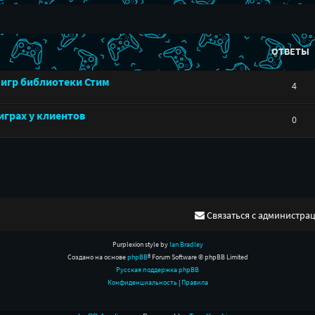
ОТВЕТЫ
 игр библиотеки Стим
4
играх у клиентов
0
Связаться с администра
Purplexion style by
Ian Bradley
Создано на основе
phpBB
® Forum Software © phpBB Limited
Русская поддержка phpBB
Конфиденциальность
|
Правила