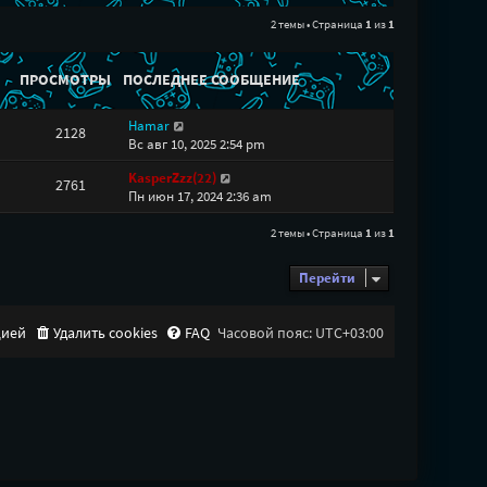
2 темы • Страница
1
из
1
ПРОСМОТРЫ
ПОСЛЕДНЕЕ СООБЩЕНИЕ
Hamar
2128
Вс авг 10, 2025 2:54 pm
KasperZzz(22)
2761
Пн июн 17, 2024 2:36 am
2 темы • Страница
1
из
1
Перейти
цией
Удалить cookies
FAQ
Часовой пояс:
UTC+03:00