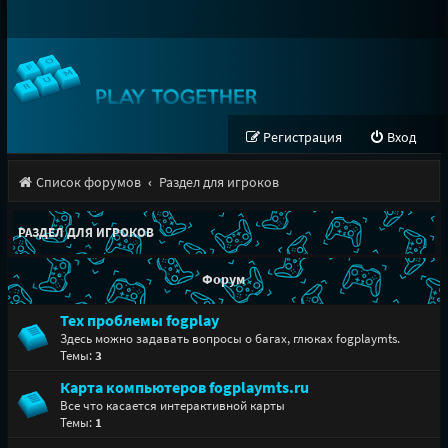
Регистрация
Вход
Список форумов
Раздел для игроков
РАЗДЕЛ ДЛЯ ИГРОКОВ
Форум
Тех проблемы fogplay
Здесь можно задавать вопросы о багах, глюках fogplaymts.
Темы:
3
Карта компьютеров fogplaymts.ru
Все что касается интерактивной карты
Темы:
1