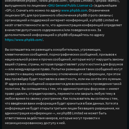
обеспечение phpBB», «www.phpbb.com», «phpBB Limited», «phpBB Teams»),
выпущенного по лицензии «
GNU General Public License v2
» (в дальнейшем
«GPL»). Скачать его можно по адресу
www.phpbb.com
. Ограничения
лицензии GPL для программного обеспечения phpBB строго связаны с
организацией и поддержкой интернет-конференций, и phpBB Limited не
несёт ответственности за то, что администрация конференций определяет
в качестве допустимого содержания и/или поведения в них. За
дополнительной информацией о phpBB обращайтесь по адресу
https://www.phpbb.com/
.
Вы соглашаетесь не размещать оскорбительных, угрожающих,
клеветнических сообщений, порнографических сообщений, призывов к
национальной розни и прочих сообщений, которые могут нарушить законы
вашей страны, страны, которая предоставляет услуги хостинга для форумов
«» или международное право. Попытки размещения таких сообщений могут
привести к вашему немедленному отключению от конференции, при этом
ваш провайдер будет поставлен в известность, если мы сочтём это нужным.
IP-адреса всех сообщений сохраняются для возможности проведения такой
политики. Вы соглашаетесь с тем, что администраторы форумов «» имеют
право удалить, отредактировать, перенести или закрыть любую тему в
любое время по своему усмотрению. Как пользователь вы согласны с тем,
что введённая вами информация будет храниться в базе данных. Хотя эта
информация не будет открыта третьим лицам без вашего разрешения, ни
администрация конференции «», ни phpBB Limited не может быть
ответственна за действия хакеров, которые могут привести к
несанкционированному доступу к ней.