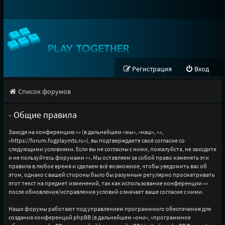
Регистрация
Вход
Список форумов
- Общие правила
Заходя на конференцию «» (в дальнейшем «мы», «наш», «»,
«https://forum.fogplaymts.ru»), вы подтверждаете своё согласие со
следующими условиями. Если вы не согласны с ними, пожалуйста, не заходите
и не пользуйтесь форумами «». Мы оставляем за собой право изменять эти
правила в любое время и сделаем всё возможное, чтобы уведомить вас об
этом, однако с вашей стороны было бы разумным регулярно просматривать
этот текст на предмет изменений, так как использование конференции «»
после обновления/исправления условий означает ваше согласие с ними.
Наши форумы работают под управлением программного обеспечения для
создания конференций phpBB (в дальнейшем «они», «программное