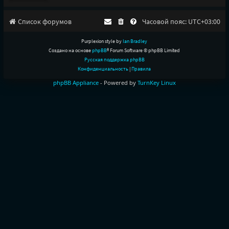
Список форумов
Часовой пояс:
UTC+03:00
Purplexion style by
Ian Bradley
Создано на основе
phpBB
® Forum Software © phpBB Limited
Русская поддержка phpBB
Конфиденциальность
|
Правила
phpBB Appliance
- Powered by
TurnKey Linux