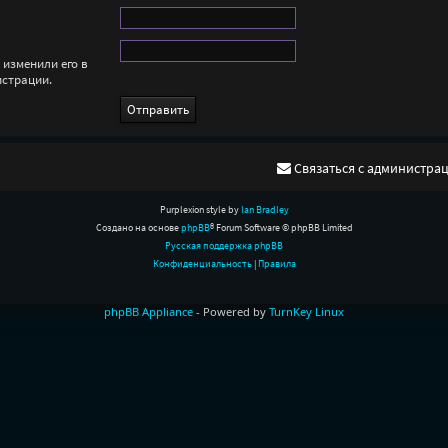
 изменили его в
истрации.
Связаться с администра
Purplexion style by
Ian Bradley
Создано на основе
phpBB
® Forum Software © phpBB Limited
Русская поддержка phpBB
Конфиденциальность
|
Правила
phpBB Appliance
- Powered by
TurnKey Linux