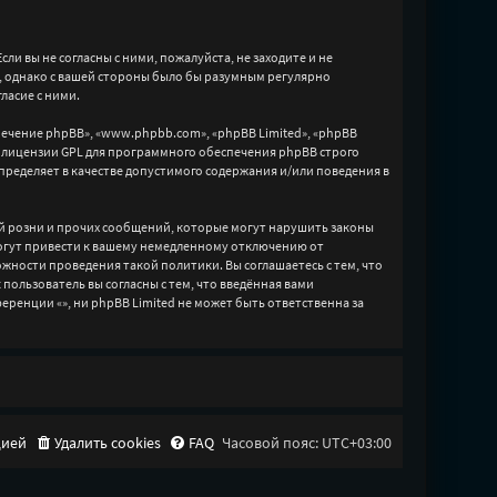
сли вы не согласны с ними, пожалуйста, не заходите и не
м, однако с вашей стороны было бы разумным регулярно
ласие с ними.
чение phpBB», «www.phpbb.com», «phpBB Limited», «phpBB
 лицензии GPL для программного обеспечения phpBB строго
пределяет в качестве допустимого содержания и/или поведения в
й розни и прочих сообщений, которые могут нарушить законы
могут привести к вашему немедленному отключению от
ожности проведения такой политики. Вы соглашаетесь с тем, что
ользователь вы согласны с тем, что введённая вами
ренции «», ни phpBB Limited не может быть ответственна за
цией
Удалить cookies
FAQ
Часовой пояс:
UTC+03:00