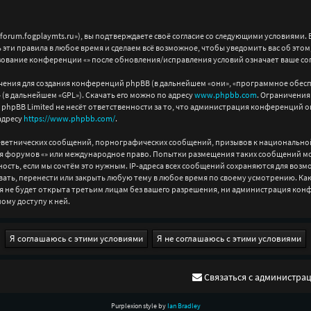
/forum.fogplaymts.ru»), вы подтверждаете своё согласие со следующими условиями. Е
 эти правила в любое время и сделаем всё возможное, чтобы уведомить вас об это
зование конференции «» после обновления/исправления условий означает ваше сог
ния для создания конференций phpBB (в дальнейшем «они», «программное обеспе
» (в дальнейшем «GPL»). Скачать его можно по адресу
www.phpbb.com
. Ограничения
phpBB Limited не несёт ответственности за то, что администрация конференций о
адресу
https://www.phpbb.com/
.
леветнических сообщений, порнографических сообщений, призывов к национально
 для форумов «» или международное право. Попытки размещения таких сообщений 
ость, если мы сочтём это нужным. IP-адреса всех сообщений сохраняются для возм
ть, перенести или закрыть любую тему в любое время по своему усмотрению. Как п
я не будет открыта третьим лицам без вашего разрешения, ни администрация конфе
ому доступу к ней.
Связаться с администра
Purplexion style by
Ian Bradley