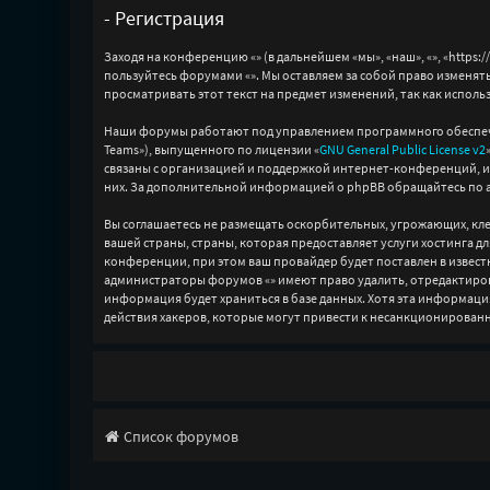
- Регистрация
Заходя на конференцию «» (в дальнейшем «мы», «наш», «», «https:/
пользуйтесь форумами «». Мы оставляем за собой право изменять
просматривать этот текст на предмет изменений, так как исполь
Наши форумы работают под управлением программного обеспече
Teams»), выпущенного по лицензии «
GNU General Public License v2
связаны с организацией и поддержкой интернет-конференций, и 
них. За дополнительной информацией о phpBB обращайтесь по 
Вы соглашаетесь не размещать оскорбительных, угрожающих, к
вашей страны, страны, которая предоставляет услуги хостинга
конференции, при этом ваш провайдер будет поставлен в известн
администраторы форумов «» имеют право удалить, отредактирова
информация будет храниться в базе данных. Хотя эта информаци
действия хакеров, которые могут привести к несанкционированн
Список форумов