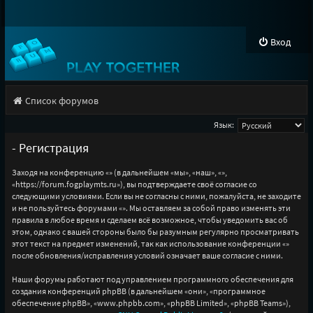
Вход
Список форумов
Язык:
- Регистрация
Заходя на конференцию «» (в дальнейшем «мы», «наш», «»,
«https://forum.fogplaymts.ru»), вы подтверждаете своё согласие со
следующими условиями. Если вы не согласны с ними, пожалуйста, не заходите
и не пользуйтесь форумами «». Мы оставляем за собой право изменять эти
правила в любое время и сделаем всё возможное, чтобы уведомить вас об
этом, однако с вашей стороны было бы разумным регулярно просматривать
этот текст на предмет изменений, так как использование конференции «»
после обновления/исправления условий означает ваше согласие с ними.
Наши форумы работают под управлением программного обеспечения для
создания конференций phpBB (в дальнейшем «они», «программное
обеспечение phpBB», «www.phpbb.com», «phpBB Limited», «phpBB Teams»),