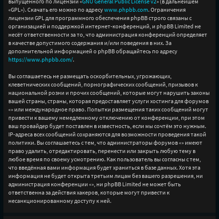
выпущенного по лицензии «
GNU General Public License v2
» (в дальнейшем
«GPL»). Скачать его можно по адресу
www.phpbb.com
. Ограничения
лицензии GPL для программного обеспечения phpBB строго связаны с
организацией и поддержкой интернет-конференций, и phpBB Limited не
несёт ответственности за то, что администрация конференций определяет
в качестве допустимого содержания и/или поведения в них. За
дополнительной информацией о phpBB обращайтесь по адресу
https://www.phpbb.com/
.
Вы соглашаетесь не размещать оскорбительных, угрожающих,
клеветнических сообщений, порнографических сообщений, призывов к
национальной розни и прочих сообщений, которые могут нарушить законы
вашей страны, страны, которая предоставляет услуги хостинга для форумов
«» или международное право. Попытки размещения таких сообщений могут
привести к вашему немедленному отключению от конференции, при этом
ваш провайдер будет поставлен в известность, если мы сочтём это нужным.
IP-адреса всех сообщений сохраняются для возможности проведения такой
политики. Вы соглашаетесь с тем, что администраторы форумов «» имеют
право удалить, отредактировать, перенести или закрыть любую тему в
любое время по своему усмотрению. Как пользователь вы согласны с тем,
что введённая вами информация будет храниться в базе данных. Хотя эта
информация не будет открыта третьим лицам без вашего разрешения, ни
администрация конференции «», ни phpBB Limited не может быть
ответственна за действия хакеров, которые могут привести к
несанкционированному доступу к ней.