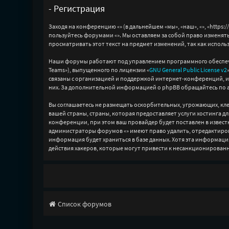
- Регистрация
Заходя на конференцию «» (в дальнейшем «мы», «наш», «», «https:/
пользуйтесь форумами «». Мы оставляем за собой право изменять
просматривать этот текст на предмет изменений, так как исполь
Наши форумы работают под управлением программного обеспече
Teams»), выпущенного по лицензии «
GNU General Public License v2
связаны с организацией и поддержкой интернет-конференций, и 
них. За дополнительной информацией о phpBB обращайтесь по 
Вы соглашаетесь не размещать оскорбительных, угрожающих, к
вашей страны, страны, которая предоставляет услуги хостинга
конференции, при этом ваш провайдер будет поставлен в известн
администраторы форумов «» имеют право удалить, отредактирова
информация будет храниться в базе данных. Хотя эта информаци
действия хакеров, которые могут привести к несанкционированн
Список форумов