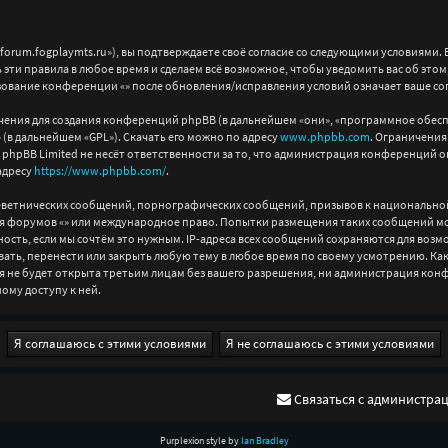
/forum.fogplaymts.ru»), вы подтверждаете своё согласие со следующими условиями. Е
 эти правила в любое время и сделаем всё возможное, чтобы уведомить вас об это
зование конференции «» после обновления/исправления условий означает ваше сог
ния для создания конференций phpBB (в дальнейшем «они», «программное обеспе
» (в дальнейшем «GPL»). Скачать его можно по адресу
www.phpbb.com
. Ограничения
phpBB Limited не несёт ответственности за то, что администрация конференций о
адресу
https://www.phpbb.com/
.
леветнических сообщений, порнографических сообщений, призывов к национально
 для форумов «» или международное право. Попытки размещения таких сообщений 
ость, если мы сочтём это нужным. IP-адреса всех сообщений сохраняются для возм
ть, перенести или закрыть любую тему в любое время по своему усмотрению. Как п
я не будет открыта третьим лицам без вашего разрешения, ни администрация конфе
ому доступу к ней.
Связаться с администра
Purplexion style by
Ian Bradley