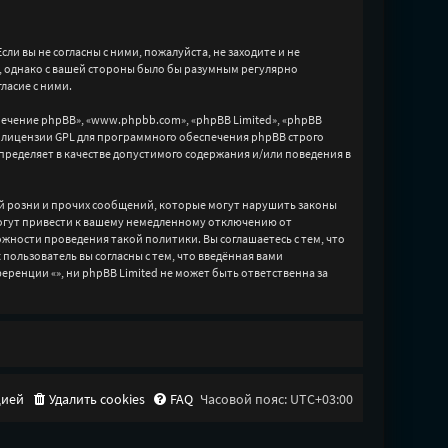
сли вы не согласны с ними, пожалуйста, не заходите и не
м, однако с вашей стороны было бы разумным регулярно
ласие с ними.
чение phpBB», «www.phpbb.com», «phpBB Limited», «phpBB
 лицензии GPL для программного обеспечения phpBB строго
пределяет в качестве допустимого содержания и/или поведения в
й розни и прочих сообщений, которые могут нарушить законы
могут привести к вашему немедленному отключению от
ожности проведения такой политики. Вы соглашаетесь с тем, что
ользователь вы согласны с тем, что введённая вами
ренции «», ни phpBB Limited не может быть ответственна за
цией
Удалить cookies
FAQ
Часовой пояс:
UTC+03:00