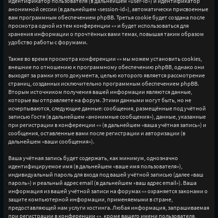
идентификатор пользователя (в дальнейшем «user-id») и идентификатор
анонимной сессии (в дальнейшем «session-id»), автоматически присвоенные
вам программным обеспечением phpBB. Третья cookie будет создана после
просмотра одной из тем конференции «» и будет использоваться для
хранения информации о прочтённых вами темах, повышая таким образом
удобство работы с форумами.
Также во время просмотра конференции «» мы можем установить cookies,
внешние по отношению к программному обеспечению phpBB, однако они
выходят за рамки этого документа, целью которого является рассмотрение
страниц, созданных исключительно программным обеспечением phpBB.
Вторым источником получения вашей информации являются данные,
которые вы отправляете на форум. Этими данными могут быть, но не
исчерпываются, следующие данные: сообщения, размещённые под учётной
записью Гостя (в дальнейшем «анонимные сообщения»), данные, указанные
при регистрации в конференции «» (в дальнейшем «ваша учётная запись») и
сообщения, оставленные вами после регистрации и авторизации (в
дальнейшем «ваши сообщения»).
Ваша учётная запись будет содержать, как минимум, однозначно
идентифицируемое имя (в дальнейшем «ваше имя пользователя»),
индивидуальный пароль для входа под вашей учётной записью (далее «ваш
пароль») и реальный адрес email (в дальнейшем «ваш адрес email»). Ваша
информация из вашей учётной записи на форумах «» охраняется законами о
защите компьютерной информации, применяемыми в стране,
предоставляющей нам услуги хостинга. Любая информация, запрашиваемая
при регистрации в конференции «», кроме вашего имени пользователя,