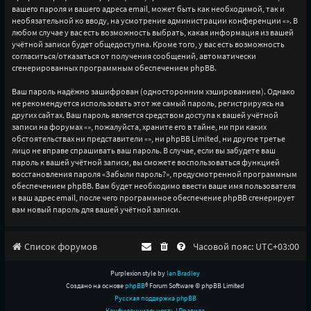
вашего пароля и вашего адреса email, может быть как необходимой, так и
необязательной ко вводу, на усмотрение администрации конференции «». В
любом случае у вас есть возможность выбрать, какая информация из вашей
учётной записи будет общедоступна. Кроме того, у вас есть возможность
согласиться/отказаться от получения сообщений, автоматически
сгенерированных программным обеспечением phpBB.
Ваш пароль надёжно зашифрован (односторонним хэшированием). Однако
не рекомендуется использовать этот же самый пароль, регистрируясь на
других сайтах. Ваш пароль является средством доступа к вашей учётной
записи на форумах «», пожалуйста, храните его в тайне, ни при каких
обстоятельствах ни представители «», ни phpBB Limited, ни другое третье
лицо не вправе спрашивать ваш пароль. В случае, если вы забудете ваш
пароль к вашей учётной записи, вы сможете воспользоваться функцией
восстановления пароля «Забыли пароль?», предусмотренной программным
обеспечением phpBB. Вам будет необходимо ввести ваше имя пользователя
и ваш адрес email, после чего программное обеспечение phpBB сгенерирует
вам новый пароль для вашей учётной записи.
Список форумов
Часовой пояс:
UTC+03:00
Purplexion style by
Ian Bradley
Создано на основе
phpBB
® Forum Software © phpBB Limited
Русская поддержка phpBB
Конфиденциальность
|
Правила