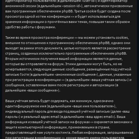
идентификатор пользователя (в дальнейшем «user-id») и идентификатор
анонимной сессии (в дальнейшем «session-id»), автоматически присвоенные
вам программным обеспечением phpBB. Третья cookie будет создана после
просмотра одной из тем конференции «» и будет использоваться для
хранения информации о прочтённых вами темах, повышая таким образом
удобство работы с форумами.
Также во время просмотра конференции «» мы можем установить cookies,
внешние по отношению к программному обеспечению phpBB, однако они
выходят за рамки этого документа, целью которого является рассмотрение
страниц, созданных исключительно программным обеспечением phpBB.
Вторым источником получения вашей информации являются данные,
которые вы отправляете на форум. Этими данными могут быть, но не
исчерпываются, следующие данные: сообщения, размещённые под учётной
записью Гостя (в дальнейшем «анонимные сообщения»), данные, указанные
при регистрации в конференции «» (в дальнейшем «ваша учётная запись») и
сообщения, оставленные вами после регистрации и авторизации (в
дальнейшем «ваши сообщения»).
Ваша учётная запись будет содержать, как минимум, однозначно
идентифицируемое имя (в дальнейшем «ваше имя пользователя»),
индивидуальный пароль для входа под вашей учётной записью (далее «ваш
пароль») и реальный адрес email (в дальнейшем «ваш адрес email»). Ваша
информация из вашей учётной записи на форумах «» охраняется законами о
защите компьютерной информации, применяемыми в стране,
предоставляющей нам услуги хостинга. Любая информация, запрашиваемая
при регистрации в конференции «», кроме вашего имени пользователя,