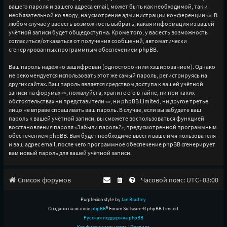
вашего пароля и вашего адреса email, может быть как необходимой, так и
необязательной ко вводу, на усмотрение администрации конференции «». В
любом случае у вас есть возможность выбрать, какая информация из вашей
учётной записи будет общедоступна. Кроме того, у вас есть возможность
согласиться/отказаться от получения сообщений, автоматически
сгенерированных программным обеспечением phpBB.
Ваш пароль надёжно зашифрован (односторонним хэшированием). Однако
не рекомендуется использовать этот же самый пароль, регистрируясь на
других сайтах. Ваш пароль является средством доступа к вашей учётной
записи на форумах «», пожалуйста, храните его в тайне, ни при каких
обстоятельствах ни представители «», ни phpBB Limited, ни другое третье
лицо не вправе спрашивать ваш пароль. В случае, если вы забудете ваш
пароль к вашей учётной записи, вы сможете воспользоваться функцией
восстановления пароля «Забыли пароль?», предусмотренной программным
обеспечением phpBB. Вам будет необходимо ввести ваше имя пользователя
и ваш адрес email, после чего программное обеспечение phpBB сгенерирует
вам новый пароль для вашей учётной записи.
Список форумов
Часовой пояс:
UTC+03:00
Purplexion style by
Ian Bradley
Создано на основе
phpBB
® Forum Software © phpBB Limited
Русская поддержка phpBB
Конфиденциальность
|
Правила