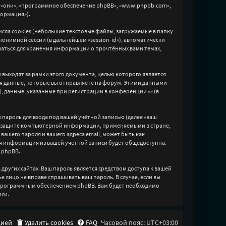
йшем «они», «программное обеспечение phpBB», «www.phpbb.com»,
формация»).
ла cookies (небольшие текстовые файлы, загружаемые в папку
онимной сессии (в дальнейшем «session-id»), автоматически
ваться для хранения информации о прочтённых вами темах,
ыходят за рамки этого документа, целью которого является
 данные, которые вы отправляете на форум. Этими данными
 данные, указанные при регистрации в конференции «» (в
пароль для входа под вашей учётной записью (далее «ваш
ми о защите компьютерной информации, применяемыми в стране,
ашего пароля и вашего адреса email, может быть как
ая информация из вашей учётной записи будет общедоступна.
 phpBB.
ругих сайтах. Ваш пароль является средством доступа к вашей
ье лицо не вправе спрашивать ваш пароль. В случае, если вы
й программным обеспечением phpBB. Вам будет необходимо
иси.
цией
Удалить cookies
FAQ
Часовой пояс:
UTC+03:00