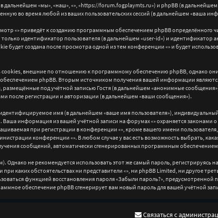
(в дальнейшем «мы», «наш», «», «https://forum.fogplaymts.ru») и phpBB (в дальне
енную во время любой из ваших пользовательских сессий (в дальнейшем «ваша ин
мотр «» приведёт к созданию программным обеспечением phpBB определённого чис
 только идентификатор пользователя (в дальнейшем «user-id») и идентификатор ан
e будет создана после просмотра одной из тем конференции «» и будет использо
cookies, внешние по отношению к программному обеспечению phpBB, однако они в
обеспечением phpBB. Вторым источником получения вашей информации являются
, размещённые под учётной записью Гостя (в дальнейшем «анонимные сообщения»),
ами после регистрации и авторизации (в дальнейшем «ваши сообщения»).
 идентифицируемое имя (в дальнейшем «ваше имя пользователя»), индивидуальный 
il»). Ваша информация из вашей учётной записи на форумах «» охраняется закона
шиваемая при регистрации в конференции «», кроме вашего имени пользователя, в
министрации конференции «». В любом случае у вас есть возможность выбрать, как
 получения сообщений, автоматически сгенерированных программным обеспечением
Однако не рекомендуется использовать этот же самый пароль, регистрируясь на д
и при каких обстоятельствах ни представители «», ни phpBB Limited, ни другое трет
ользоваться функцией восстановления пароля «Забыли пароль?», предусмотренно
ограммное обеспечение phpBB сгенерирует вам новый пароль для вашей учётной зап
Связаться с администра