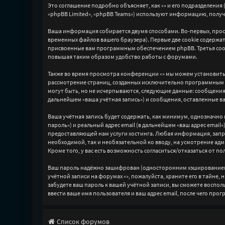
Это соглашение подробно объясняет, как «» и его подразделения 
«phpBB Limited», «phpBB Teams») используют информацию, получ
Ваша информация собирается двумя способами. Во-первых, прос
временных файлов вашего браузера). Первые две cookie содержат
присвоенные вам программным обеспечением phpBB. Третья cooki
повышая таким образом удобство работы с форумами.
Также во время просмотра конференции «» мы можем установить 
рассмотрение страниц, созданных исключительно программным 
могут быть, но не исчерпываются, следующие данные: сообщения
дальнейшем «ваша учётная запись») и сообщения, оставленные в
Ваша учётная запись будет содержать, как минимум, однозначно
пароль») и реальный адрес email (в дальнейшем «ваш адрес ema
предоставляющей нам услуги хостинга. Любая информация, запра
необходимой, так и необязательной ко вводу, на усмотрение ад
Кроме того, у вас есть возможность согласиться/отказаться от
Ваш пароль надёжно зашифрован (односторонним хэшированием). 
учётной записи на форумах «», пожалуйста, храните его в тайне, н
забудете ваш пароль к вашей учётной записи, вы сможете восп
ввести ваше имя пользователя и ваш адрес email, после чего пр
Список форумов