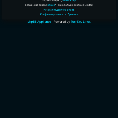
Purplexion style by
Ian Bradley
Создано на основе
phpBB
® Forum Software © phpBB Limited
Русская поддержка phpBB
Конфиденциальность
|
Правила
phpBB Appliance
- Powered by
TurnKey Linux