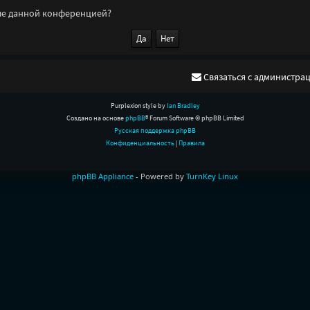
нные данной конференцией?
Связаться с администра
Purplexion style by
Ian Bradley
Создано на основе
phpBB
® Forum Software © phpBB Limited
Русская поддержка phpBB
Конфиденциальность
|
Правила
phpBB Appliance
- Powered by
TurnKey Linux