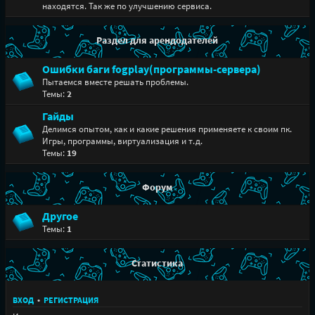
находятся. Так же по улучшению сервиса.
Раздел для арендодателей
Ошибки баги fogplay(программы-сервера)
Пытаемся вместе решать проблемы.
Темы:
2
Гайды
Делимся опытом, как и какие решения применяете к своим пк.
Игры, программы, виртуализация и т.д.
Темы:
19
Форум
Другое
Темы:
1
Статистика
ВХОД
•
РЕГИСТРАЦИЯ