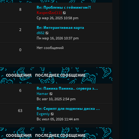
Re: Проблемы с геймингом?!
8
П
KasperZzz(22)
е
Ср мар 26, 2025 10:58 pm
р
Re: Интерактивная карта
е
2
П
d652
й
е
Пн мар 16, 2026 10:37 pm
т
р
и
Нет сообщений
е
к
0
й
п
т
о
и
с
к
л
п
СООБЩЕНИЯ
ПОСЛЕДНЕЕ СООБЩЕНИЕ
е
о
д
с
н
Re: Паника Паника.. сервера з…
6
л
е
П
Hamar
е
м
е
Вс авг 10, 2025 2:54 pm
д
у
р
н
с
Re: Скрипт для подмены диска …
е
63
е
о
П
Evgeniy
й
м
о
е
Вс июл 05, 2026 11:44 am
т
у
б
р
и
с
щ
е
к
о
е
й
СООБЩЕНИЯ
ПОСЛЕДНЕЕ СООБЩЕНИЕ
п
о
н