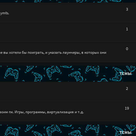
3
ymts.
1
0
е вы хотели бы поиграть, и указать лаунчеры, в которых они
ТЕМЫ
)
2
19
воим пк. Игры, программы, виртуализация и т.д.
ТЕМЫ