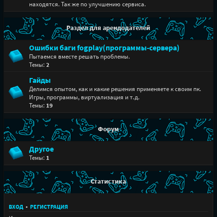
находятся. Так же по улучшению сервиса.
Раздел для арендодателей
Ошибки баги fogplay(программы-сервера)
Пытаемся вместе решать проблемы.
Темы:
2
Гайды
Делимся опытом, как и какие решения применяете к своим пк.
Игры, программы, виртуализация и т.д.
Темы:
19
Форум
Другое
Темы:
1
Статистика
ВХОД
•
РЕГИСТРАЦИЯ