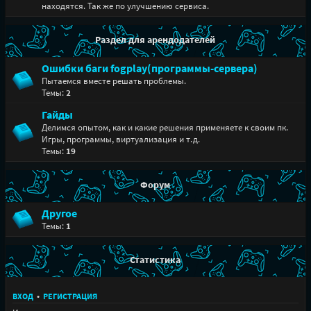
находятся. Так же по улучшению сервиса.
Раздел для арендодателей
Ошибки баги fogplay(программы-сервера)
Пытаемся вместе решать проблемы.
Темы:
2
Гайды
Делимся опытом, как и какие решения применяете к своим пк.
Игры, программы, виртуализация и т.д.
Темы:
19
Форум
Другое
Темы:
1
Статистика
ВХОД
•
РЕГИСТРАЦИЯ