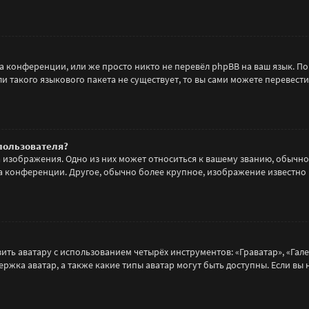
а конференции, или же просто никто не перевёл phpBB на ваш язык. П
ли такого языкового пакета не существует, то вы сами можете переве
пользователя?
а изображения. Одно из них может относиться к вашему званию, обычно
 на конференции. Другое, обычно более крупное, изображение известно
ть аватару с использованием четырёх инструментов: «Граватар», «Гале
ержка аватар, а также какие типы аватар могут быть доступны. Если вы 