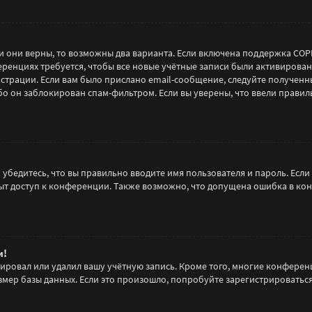
!
и они верны, то возможны два варианта. Если включена поддержка COPPA
ренциях требуется, чтобы все новые учётные записи были активирова
страции. Если вам было прислано email-сообщение, следуйте полученн
о он заблокирован спам-фильтром. Если вы уверены, что ввели правиль
убедитесь, что вы правильно вводите имя пользователя и пароль. Если
рыт доступ к конференции. Также возможно, что допущена ошибка в ко
и!
ировал или удалил вашу учётную запись. Кроме того, многие конферен
ер базы данных. Если это произошло, попробуйте зарегистрироваться с