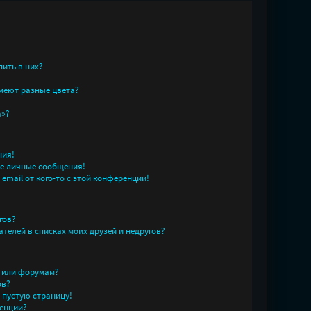
пить в них?
меют разные цвета?
а»?
ния!
е личные сообщения!
email от кого-то с этой конференции!
гов?
телей в списках моих друзей и недругов?
у или форумам?
ов?
л пустую страницу!
енции?