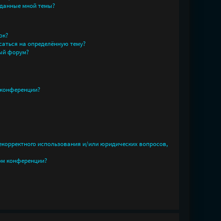
зданные мной темы?
ок?
саться на определённую тему?
ный форум?
 конференции?
некорректного использования и/или юридических вопросов,
ом конференции?