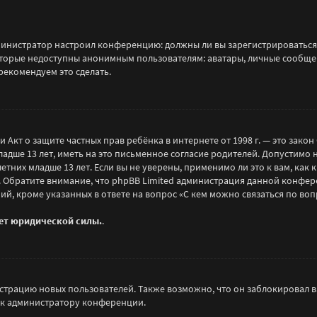
 администратор настроил конференцию: должны ли вы зарегистрироваться
орые недоступны анонимным пользователям: аватары, личные сообщения
рекомендуем это сделать.
), или Акт о защите частных прав ребёнка в интернете от 1998 г. — это з
ше 13 лет, иметь на это письменное согласие родителей. Допустимо 
их младше 13 лет. Если вы не уверены, применимо ли это к вам, как 
. Обратите внимание, что phpBB Limited администрация данной конфе
ий, кроме указанных в ответе на вопрос «С кем можно связаться по в
еет юридической силы.
.
рацию новых пользователей. Также возможно, что он заблокировал ва
 к администратору конференции.