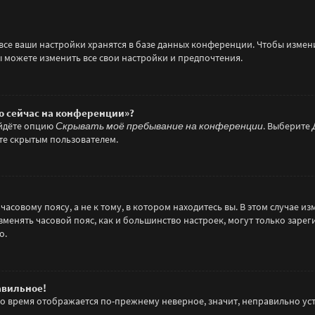
все ваши настройки хранятся в базе данных конференции. Чтобы измени
вы можете изменить все свои настройки и предпочтения.
то сейчас на конференции»?
айдёте опцию
Скрывать моё пребывание на конференции
. Выберите
ете скрытым пользователем.
совому поясу, а не к тому, в котором находитесь вы. В этом случае изм
о изменять часовой пояс, как и большинство настроек, могут только зар
о.
авильное!
 но время отображается по-прежнему неверное, значит, неправильно у