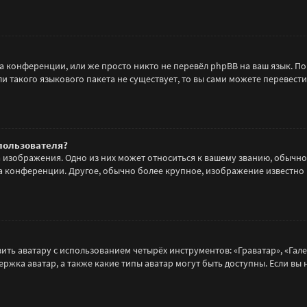
а конференции, или же просто никто не перевёл phpBB на ваш язык. П
ли такого языкового пакета не существует, то вы сами можете переве
пользователя?
а изображения. Одно из них может относиться к вашему званию, обычно
 на конференции. Другое, обычно более крупное, изображение известно
ть аватару с использованием четырёх инструментов: «Граватар», «Гале
ержка аватар, а также какие типы аватар могут быть доступны. Если вы 