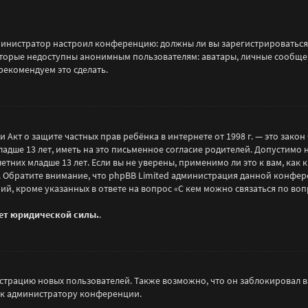
 администратор настроил конференцию: должны ли вы зарегистрироваться
орые недоступны анонимным пользователям: аватары, личные сообщения
рекомендуем это сделать.
), или Акт о защите частных прав ребёнка в интернете от 1998 г. — это з
ше 13 лет, иметь на это письменное согласие родителей. Допустимо 
их младше 13 лет. Если вы не уверены, применимо ли это к вам, как 
. Обратите внимание, что phpBB Limited администрация данной конфе
ий, кроме указанных в ответе на вопрос «С кем можно связаться по в
еет юридической силы.
.
рацию новых пользователей. Также возможно, что он заблокировал ва
 к администратору конференции.