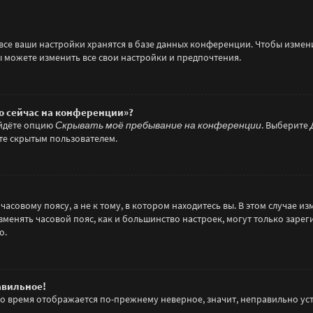
все ваши настройки хранятся в базе данных конференции. Чтобы измени
вы можете изменить все свои настройки и предпочтения.
то сейчас на конференции»?
айдёте опцию
Скрывать моё пребывание на конференции
. Выберите
ете скрытым пользователем.
совому поясу, а не к тому, в котором находитесь вы. В этом случае изм
о изменять часовой пояс, как и большинство настроек, могут только зар
о.
авильное!
 но время отображается по-прежнему неверное, значит, неправильно у