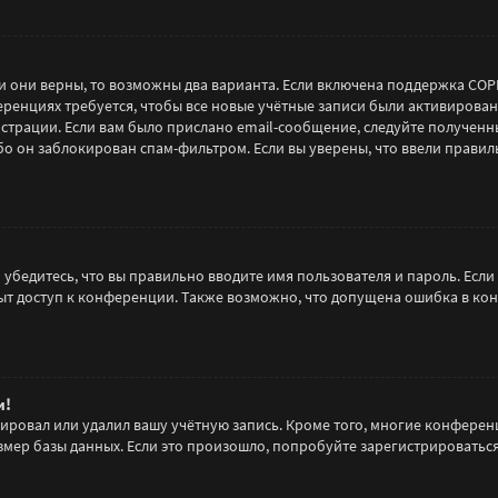
!
и они верны, то возможны два варианта. Если включена поддержка COPPA
ренциях требуется, чтобы все новые учётные записи были активирова
страции. Если вам было прислано email-сообщение, следуйте полученн
о он заблокирован спам-фильтром. Если вы уверены, что ввели правиль
убедитесь, что вы правильно вводите имя пользователя и пароль. Если
рыт доступ к конференции. Также возможно, что допущена ошибка в ко
и!
ировал или удалил вашу учётную запись. Кроме того, многие конферен
ер базы данных. Если это произошло, попробуйте зарегистрироваться с