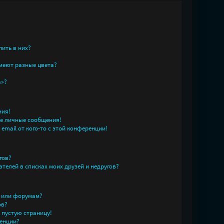
пить в них?
меют разные цвета?
а»?
ния!
е личные сообщения!
email от кого-то с этой конференции!
гов?
телей в списках моих друзей и недругов?
у или форумам?
ов?
л пустую страницу!
енции?