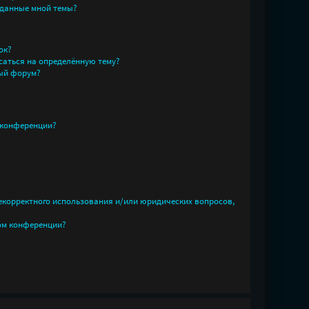
зданные мной темы?
ок?
саться на определённую тему?
ный форум?
 конференции?
некорректного использования и/или юридических вопросов,
ом конференции?